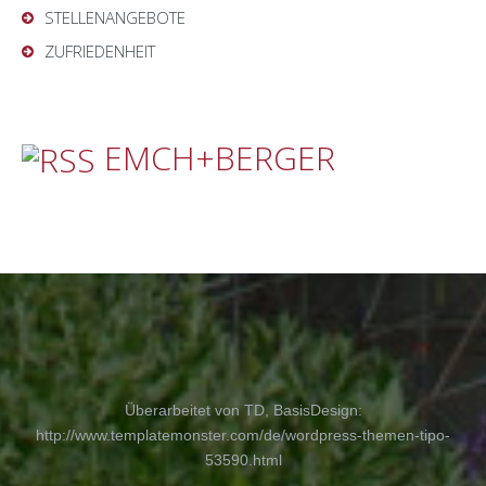
STELLENANGEBOTE
ZUFRIEDENHEIT
EMCH+BERGER
Überarbeitet von TD, BasisDesign:
http://www.templatemonster.com/de/wordpress-themen-tipo-
53590.html