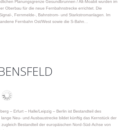
ördlichen Planungsgrenze Gesundbrunnen / Alt-Moabit wurden im
r Oberbau für die neue Fernbahnstrecke errichtet. Die
ignal-, Fernmelde-, Bahnstrom- und Starkstromanlagen. Im
rhandene Fernbahn Ost/West sowie die S-Bahn…
EBENSFELD
rg – Erfurt – Halle/Leipzig – Berlin ist Bestandteil des
ange Neu- und Ausbaustrecke bildet künftig das Kernstück der
t zugleich Bestandteil der europäischen Nord-Süd-Achse von